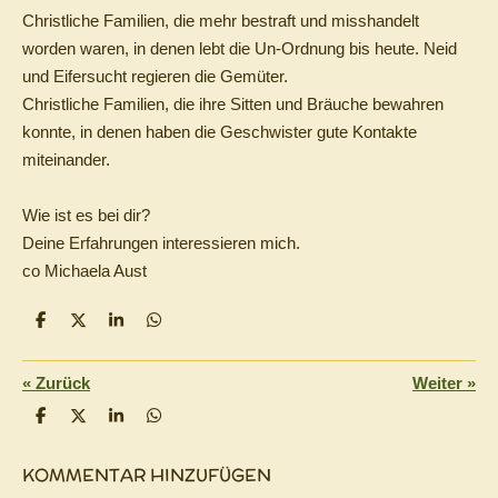
Christliche Familien, die mehr bestraft und misshandelt
worden waren, in denen lebt die Un-Ordnung bis heute. Neid
und Eifersucht regieren die Gemüter.
Christliche Familien, die ihre Sitten und Bräuche bewahren
konnte, in denen haben die Geschwister gute Kontakte
miteinander.
Wie ist es bei dir?
Deine Erfahrungen interessieren mich.
co Michaela Aust
T
T
T
T
e
e
e
e
i
i
i
i
l
l
l
l
«
Zurück
Weiter
»
e
e
e
e
n
n
n
n
T
T
T
T
e
e
e
e
i
i
i
i
KOMMENTAR HINZUFÜGEN
l
l
l
l
e
e
e
e