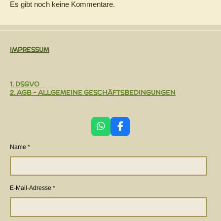
Es gibt noch keine Kommentare.
IMPRESSUM
1. DSGVO
2. AGB - ALLGEMEINE GESCHÄFTSBEDINGUNGEN
W
F
h
a
a
c
Name *
t
e
s
b
A
o
p
o
E-Mail-Adresse *
p
k