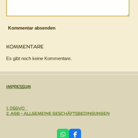
Kommentar absenden
KOMMENTARE
Es gibt noch keine Kommentare.
IMPRESSUM
1. DSGVO
2. AGB - ALLGEMEINE GESCHÄFTSBEDINGUNGEN
W
F