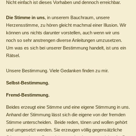
Nicht einfach ist dieses Vorhaben und dennoch erreichbar.
Die Stimme in uns
, in unserem Bauchraum, unsere
Herzensstimme, zu hören gleicht machmal einer Illusion. Wir
können uns nichts darunter vorstellen, auch wenn wir uns
noch so sehr anstrengen diverse Anleitungen umzusetzen.
Um was es sich bei unserer Bestimmung handelt, ist uns ein
Rätsel.
Unsere Bestimmung. Viele Gedanken finden zu mir.
Selbst-Bestimmung.
Fremd-Bestimmung.
Beides erzeugt eine Stimme und eine eigene Stimmung in uns.
Anhand der Stimmung lässt sich die eigene von der fremden
Stimme unterscheiden. Beide reden, tönen und wollen gehört
und umgesetzt werden. Sie erzeugen völlig gegensätzliche